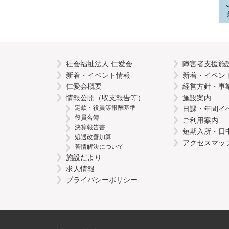
社会福祉法人 仁愛会
障害者支援施
新着・イベント情報
新着・イベン
仁愛会概要
経営方針・事
情報公開（収支報告等）
施設案内
定款・役員等報酬基準
日課・年間イ
役員名簿
ご利用案内
決算報告書
短期入所・日
処遇改善加算
アクセスマッ
苦情解決について
施設だより
求人情報
プライバシーポリシー