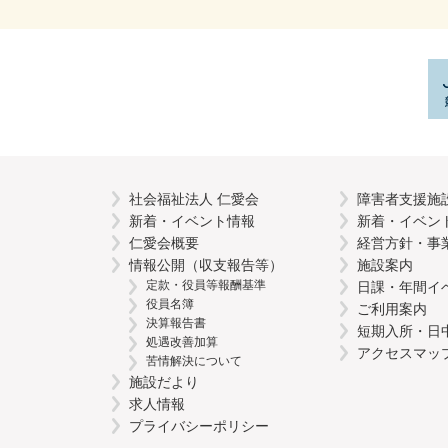
社会福祉法人 仁愛会
障害者支援施
新着・イベント情報
新着・イベン
仁愛会概要
経営方針・事
情報公開（収支報告等）
施設案内
定款・役員等報酬基準
日課・年間イ
役員名簿
ご利用案内
決算報告書
短期入所・日
処遇改善加算
アクセスマッ
苦情解決について
施設だより
求人情報
プライバシーポリシー