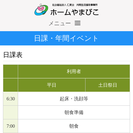
メニュー
ホーム
日課・年間イベント
仁愛会概要
日課表
情報公開（収支報告等）
利用者
施設だより
平日
土日祭日
求人情報
6:30
起床・洗顔等
朝食準備
7:00
朝食