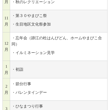
月
・秋のレクリエーション
・第３０やまびこ祭
11
月
・生目地区文化祭参加
・忘年会（跡江の杜はんぴどん、ホームやまびこ合
12
同）
月
・イルミネーション見学
1
・初詣
月
・節分行事
2
月
・バレンタインデー
・ひなまつり行事
3