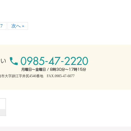
7
次へ »
市大字跡江字井尻4540番地 FAX.0985-47-6077