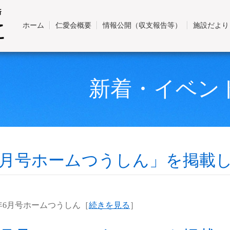
ホーム
仁愛会概要
情報公開（収支報告等）
施設だより
新着・イベン
6月号ホームつうしん」を掲載
年6月号ホームつうしん［
続きを見る
］