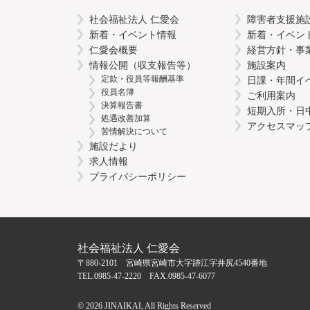
社会福祉法人 仁愛会
障害者支援施
新着・イベント情報
新着・イベン
仁愛会概要
経営方針・事
情報公開（収支報告等）
施設案内
定款・役員等報酬基準
日課・年間イ
役員名簿
ご利用案内
決算報告書
短期入所・日
処遇改善加算
アクセスマッ
苦情解決について
施設だより
求人情報
プライバシーポリシー
社会福祉法人 仁愛会
〒880-2101 宮崎県宮崎市大字跡江字井尻4540番地
TEL.0985-47-2220 FAX.0985-47-6077
©
2026 JINAIKAI, All Rights Reserved