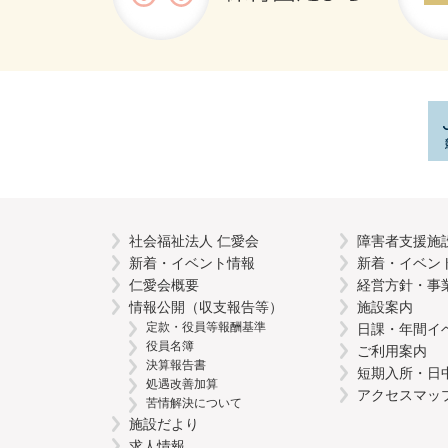
社会福祉法人 仁愛会
障害者支援施
新着・イベント情報
新着・イベン
仁愛会概要
経営方針・事
情報公開（収支報告等）
施設案内
定款・役員等報酬基準
日課・年間イ
役員名簿
ご利用案内
決算報告書
短期入所・日
処遇改善加算
アクセスマッ
苦情解決について
施設だより
求人情報