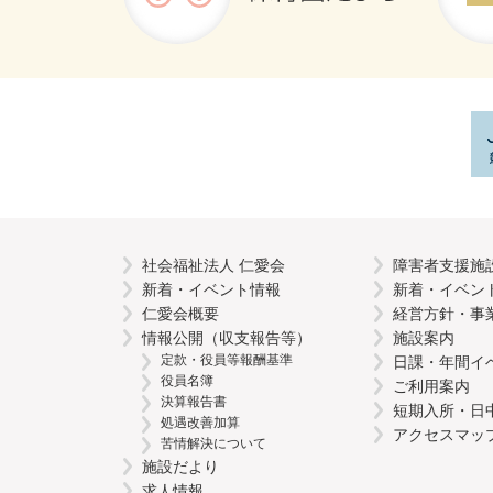
社会福祉法人 仁愛会
障害者支援施
新着・イベント情報
新着・イベン
仁愛会概要
経営方針・事
情報公開（収支報告等）
施設案内
定款・役員等報酬基準
日課・年間イ
役員名簿
ご利用案内
決算報告書
短期入所・日
処遇改善加算
アクセスマッ
苦情解決について
施設だより
求人情報