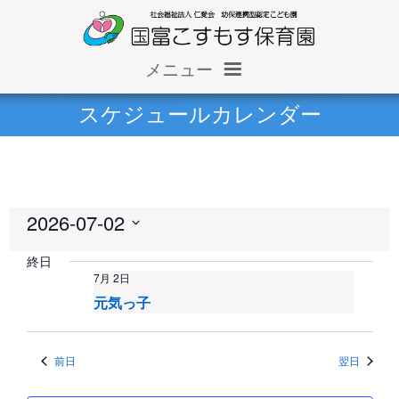
メニュー
ホーム
スケジュールカレンダー
仁愛会概要
情報公開（収支報告等）
2026-07-02
施設だより
日
終日
保育園だより
付
7月 2日
を
元気っ子
求人情報
選
択
前日
翌日