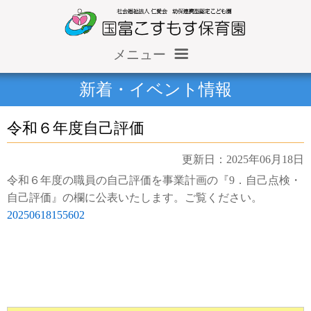
メニュー
ホーム
新着・イベント情報
仁愛会概要
令和６年度自己評価
情報公開（収支報告等）
更新日：2025年06月18日
施設だより
令和６年度の職員の自己評価を事業計画の『9．自己点検・
自己評価』の欄に公表いたします。ご覧ください。
保育園だより
20250618155602
求人情報