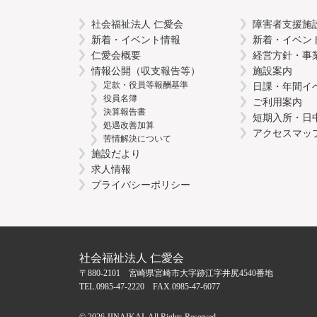
社会福祉法人 仁愛会
障害者支援施
新着・イベント情報
新着・イベン
仁愛会概要
経営方針・事
情報公開（収支報告等）
施設案内
定款・役員等報酬基準
日課・年間イ
役員名簿
ご利用案内
決算報告書
短期入所・日
処遇改善加算
アクセスマッ
苦情解決について
施設だより
求人情報
プライバシーポリシー
社会福祉法人 仁愛会
〒880-2101 宮崎県宮崎市大字跡江字井尻4540番地
TEL.0985-47-2220 FAX.0985-47-6077
©
2026 JINAIKAI, All Rights Reserved