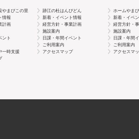
設やまびこの里
跡江の杜はんぴどん
ホームやま
ト情報
新着・イベント情報
新着・イベ
業計画
経営方針・事業計画
経営方針・
施設案内
施設案内
ベント
日課・年間イベント
日課・年間
ご利用案内
ご利用案内
中一時支援
アクセスマップ
アクセスマ
プ