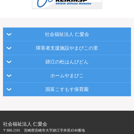
社会福祉法人 仁愛会
障害者支援施設やまびこの里
跡江の杜はんぴどん
ホームやまびこ
国富こすもす保育園
社会福祉法人 仁愛会
〒880-2101 宮崎県宮崎市大字跡江字井尻4540番地