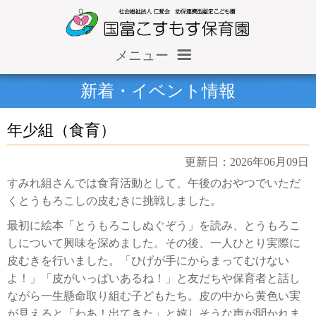
メニュー
ホーム
新着・イベント情報
仁愛会概要
年少組（食育）
情報公開（収支報告等）
更新日：2026年06月09日
施設だより
すみれ組さんでは食育活動として、午後のおやつでいただ
くとうもろこしの皮むきに挑戦しました。
保育園だより
最初に絵本「とうもろこしぬぐぞう」を読み、とうもろこ
求人情報
しについて興味を深めました。その後、一人ひとり実際に
皮むきを行いました。「ひげが手にからまってむけない
よ！」「皮がいっぱいあるね！」と友だちや保育者と話し
ながら一生懸命取り組む子どもたち。皮の中から黄色い実
が見えると「わあ！出てきた」と嬉しそうな声が聞かれま