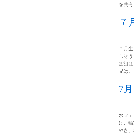
を共有
７
７月生
しそう
ぽ組は
児は、
7
水フェ
げ、輪
やき、