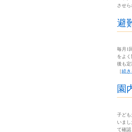
させら
避
毎月1
をよく
後も定
［
続き
園
子ども
いまし
て確認