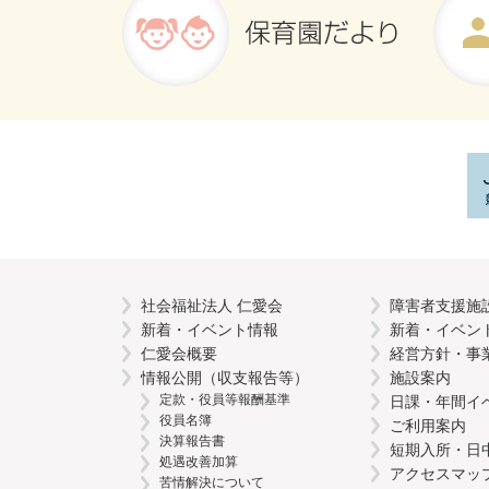
社会福祉法人 仁愛会
障害者支援施
新着・イベント情報
新着・イベン
仁愛会概要
経営方針・事
情報公開（収支報告等）
施設案内
定款・役員等報酬基準
日課・年間イ
役員名簿
ご利用案内
決算報告書
短期入所・日
処遇改善加算
アクセスマッ
苦情解決について