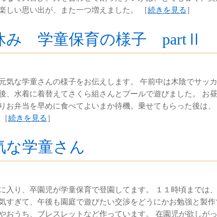
楽しい思い出が、また一つ増えました。 ［
続きを見る
］
休み 学童保育の様子 partⅡ
元気な学童さんの様子をお伝えします。 午前中は木陰でサッ
後、水着に着替えてさくら組さんとプールで遊びました。 お
りお弁当を早めに食べてよいまか待機。乗せてもらった後は、
 ［
続きを見る
］
気な学童さん
に入り、卒園児が学童保育で登園してます。 １１時頃までは
気すぎて、午後も園庭で遊びたい交渉をどうにかお勉強と製作
やおうち、ブレスレットなど作っています。 在園児が欲しが