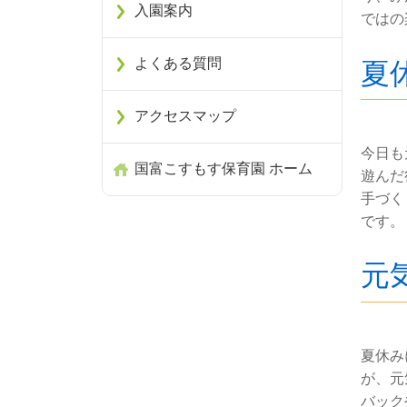
入園案内
ではの
よくある質問
夏
アクセスマップ
今日も
国富こすもす保育園 ホーム
遊んだ
手づく
です。
元
夏休み
が、元
バック